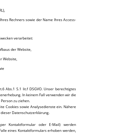
RL),
Ihres Rechners sowie der Name Ihres Access-
wecken verarbeitet:
fbaus der Website,
r Website,
wie
t.6 Abs.1 S.1 lit.f DSGVO. Unser berechtigtes
tenerhebung. In keinem Fall verwenden wir die
 Person zu ziehen.
te Cookies sowie Analysedienste ein. Nähere
5 dieser Datenschutzerklärung.
er Kontaktformular oder E-Mail) werden
lle eines Kontaktformulars erhoben werden,