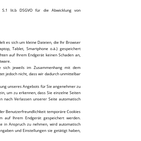
1 S.1 lit.b DSGVO für die Abwicklung von
elt es sich um kleine Dateien, die Ihr Browser
aptop, Tablet, Smartphone o.ä.) gespeichert
chten auf Ihrem Endgerät keinen Schaden an,
tware.
ie sich jeweils im Zusammenhang mit dem
et jedoch nicht, dass wir dadurch unmittelbar
utzung unseres Angebots für Sie angenehmer zu
ein, um zu erkennen, dass Sie einzelne Seiten
n nach Verlassen unserer Seite automatisch
der Benutzerfreundlichkeit temporäre Cookies
um auf Ihrem Endgerät gespeichert werden.
te in Anspruch zu nehmen, wird automatisch
ingaben und Einstellungen sie getätigt haben,