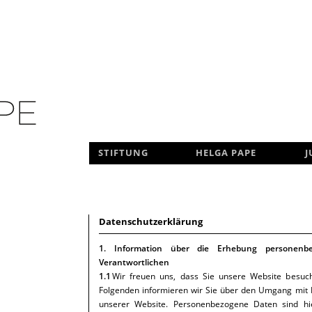
NAVIGATION
STIFTUNG
HELGA PAPE
J
ÜBERSPRINGEN
Datenschutzerklärung
1. Information über die Erhebung personen
Verantwortlichen
1.1
Wir freuen uns, dass Sie unsere Website besuch
Folgenden informieren wir Sie über den Umgang mit
unserer Website. Personenbezogene Daten sind hie