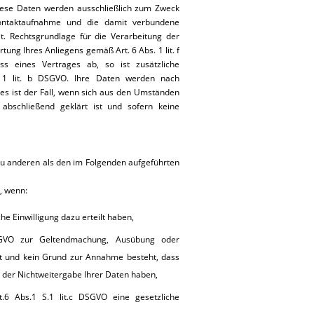
 Diese Daten werden ausschließlich zum Zweck
Kontaktaufnahme und die damit verbundene
t. Rechtsgrundlage für die Verarbeitung der
tung Ihres Anliegens gemäß Art. 6 Abs. 1 lit. f
ss eines Vertrages ab, so ist zusätzliche
. 1 lit. b DSGVO. Ihre Daten werden nach
ies ist der Fall, wenn sich aus den Umständen
abschließend geklärt ist und sofern keine
 zu anderen als den im Folgenden aufgeführten
, wenn:
che Einwilligung dazu erteilt haben,
DSGVO zur Geltendmachung, Ausübung oder
st und kein Grund zur Annahme besteht, dass
 der Nichtweitergabe Ihrer Daten haben,
.6 Abs.1 S.1 lit.c DSGVO eine gesetzliche