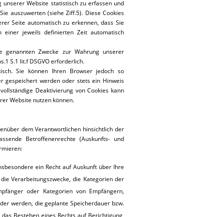
 unserer Website statistisch zu erfassen und
e auszuwerten (siehe Ziff.5). Diese Cookies
rer Seite automatisch zu erkennen, dass Sie
einer jeweils definierten Zeit automatisch
die genannten Zwecke zur Wahrung unserer
.1 S.1 lit.f DSGVO erforderlich.
isch. Sie können Ihren Browser jedoch so
r gespeichert werden oder stets ein Hinweis
 vollständige Deaktivierung von Cookies kann
erer Website nutzen können.
nüber dem Verantwortlichen hinsichtlich der
ssende Betroffenenrechte (Auskunfts- und
ormieren:
sbesondere ein Recht auf Auskunft über Ihre
die Verarbeitungszwecke, die Kategorien der
mpfänger oder Kategorien von Empfängern,
der werden, die geplante Speicherdauer bzw.
, das Bestehen eines Rechts auf Berichtigung,