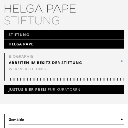
NAVIGATION
STIFTUNG
ÜBERSPRINGEN
HELGA PAPE
BIOGRAPHIE
ARBEITEN IM BESITZ DER STIFTUNG
WERKVERZEICHNIS
JUSTUS BIER PREIS
FÜR KURATOREN
Gemälde